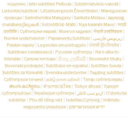
коштомо
|
latin subtitles Pellicula
|
Subtitri latviešu valodā
|
Lietuviški subtitrai
|
Lëtzebuergesch Ënnertitelen
|
Македонски
преводи
|
Sarimihetsika Malagasy
|
Sarikata Melayu
|
മലയാള
സബ്ടൈറ്റിലുകൾ
|
Sottotitli bil-Malti
|
Nga kaiarahi Maori
|
मराठी
उपशीर्षके
|
Субтитрже марий
|
Монгол хадмал
|
नेपाली उपशीर्षकहरू
|
Norske undertekster
|
Papiamentu Subtitulo
|
زیرنویس فارسی
|
Polskie napisy
|
Legendas em português
|
ਪੰਜਾਬੀ ਉਪਸਿਰਲੇਖ
|
Subtitrare românească
|
Русские субтитры
|
Na h-alba fo-
thiotalan
|
Српски титлови
|
සිංහල උපසිරැසි
|
Slovenské titulky
|
Slovenski podnapisi
|
Subtítulos en español
|
Subtitles Sunda
|
Subtitles za Kiswahili
|
Svenska undertexter
|
Tagalog subtitles
|
Субтитрҳои тоҷикӣ
|
தமிழ் வசன வரிகள்
|
Татар субтитрлары
|
తెలుగు ఉపశీర్షికలు
|
คำบรรยายไทย
|
Türkçe altyazı
|
Удмурт
субтитръёсын
|
Українські субтитри
|
اردو سب ٹائٹلز
|
O'zbekcha
subtitrlar
|
Phụ đề tiếng việt
|
Isdeitlau Cymreig
|
Imibhalo
engezantsi yesixhosa
|
יידיש אונטערשריפטן