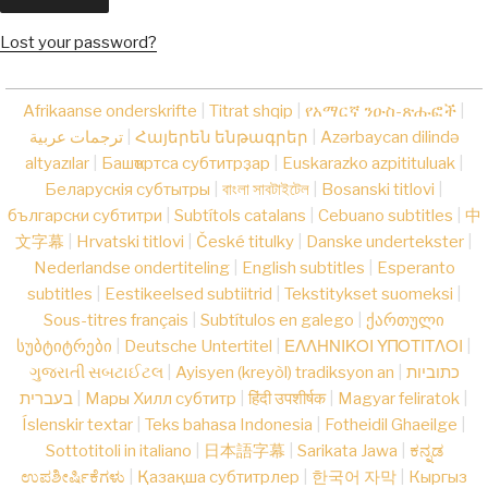
Lost your password?
Afrikaanse onderskrifte
|
Titrat shqip
|
የአማርኛ ንዑስ-ጽሑፎች
|
ترجمات عربية
|
Հայերեն ենթագրեր
|
Azərbaycan dilində
altyazılar
|
Башҡортса субтитрҙар
|
Euskarazko azpitituluak
|
Беларускія субтытры
|
বাংলা সাবটাইটেল
|
Bosanski titlovi
|
български субтитри
|
Subtítols catalans
|
Cebuano subtitles
|
中
文字幕
|
Hrvatski titlovi
|
České titulky
|
Danske undertekster
|
Nederlandse ondertiteling
|
English subtitles
|
Esperanto
subtitles
|
Eestikeelsed subtiitrid
|
Tekstitykset suomeksi
|
Sous-titres français
|
Subtítulos en galego
|
ქართული
სუბტიტრები
|
Deutsche Untertitel
|
ΕΛΛΗΝΙΚΟΙ ΥΠΟΤΙΤΛΟΙ
|
ગુજરાતી સબટાઈટલ
|
Ayisyen (kreyòl) tradiksyon an
|
כתוביות
בעברית
|
Мары Хилл субтитр
|
हिंदी उपशीर्षक
|
Magyar feliratok
|
Íslenskir textar
|
Teks bahasa Indonesia
|
Fotheidil Ghaeilge
|
Sottotitoli in italiano
|
日本語字幕
|
Sarikata Jawa
|
ಕನ್ನಡ
ಉಪಶೀರ್ಷಿಕೆಗಳು
|
Қазақша субтитрлер
|
한국어 자막
|
Кыргыз